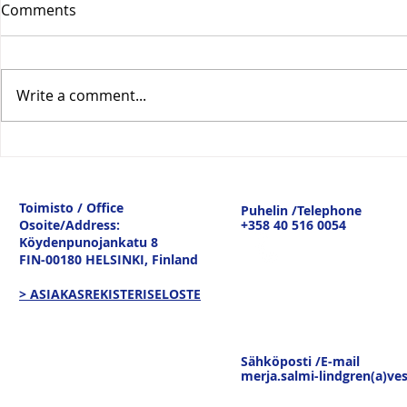
Comments
Write a comment...
Vesitiepäivä 2026:
Logistiikan 
Ulkomaankaupan
sisävesilii
tavaravirtojen murros
strateginen
Toimisto / Office
Puhelin /Telephone
keskustelu
Osoite/Address:
+358 40 516 0054
19.3.26
Köydenpunojankatu 8
FIN-00180 HELSINKI,
Finland
> ASIAKASREKISTERISELOSTE
Sähköposti /E-mail
merja.salmi-lindgren(a)ves