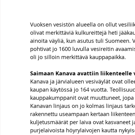
Vuoksen vesistön alueella on ollut vesiliik
olivat merkittäviä kulkureittejä heti jääka
ainoita väyliä, kun asutus tuli Suomeen. 
pohtivat jo 1600 luvulla vesireitin avaamis
oli jo silloin merkittävä kauppapaikka.
Saimaan Kanava avattiin liikenteelle
Kanava ja järvialueen vesiväylät ovat olle
kaupan käytössä jo 164 vuotta. Teollisu
kauppakumppanit ovat muuttuneet, jopa m
Kanavan linjaus on jo kolmas linjaus tarko
rakennettu useampaan kertaan liikenteen
kuljetusmäärät per laiva ovat kasvaneet ja
purjelaivoista höyrylaivojen kautta nykyis