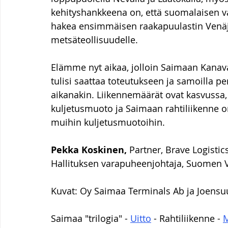
kehityshankkeena on, että suomalaisen va
hakea ensimmäisen raakapuulastin Venäjän
metsäteollisuudelle.
Elämme nyt aikaa, jolloin Saimaan Kanav
tulisi saattaa toteutukseen ja samoilla p
aikanakin. Liikennemäärät ovat kasvussa, 
kuljetusmuoto ja Saimaan rahtiliikenne on
muihin kuljetusmuotoihin.
Pekka Koskinen, 
Partner, Brave Logistic
Hallituksen varapuheenjohtaja, Suomen Ve
Kuvat: Oy Saimaa Terminals Ab ja Joensu
Saimaa "trilogia" - 
Uitto
 - Rahtiliikenne - 
M