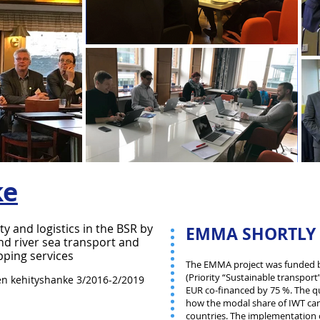
ke
ity and logistics in the BSR by
EMMA SHORTLY
d river sea transport and
pping services
The EMMA project was funded b
(Priority “Sustainable transport
en kehityshanke 3/2016-2/2019
EUR co-financed by 75 %. The 
how the modal share of IWT can 
countries. The implementation of