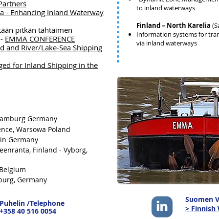
Partners
to inland waterways
a - Enhancing Inland Waterway
Finland – North Karelia
(S
etään pitkän tähtäimen
Information systems for tra
 -
EMMA CONFERENCE
via inland waterways
d and River/Lake-Sea Shipping
ged for Inland Shipping in the
, Hamburg Germany
ence, Warsowa Poland
lin Germany
enranta, Finland - Vyborg,
 Belgium
mburg, Germany
Suomen Ve
Puhelin /Telephone
> Finnish
+358 40 516 0054