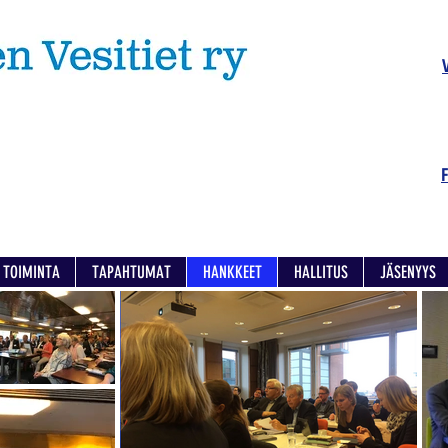
TOIMINTA
TAPAHTUMAT
HANKKEET
HALLITUS
JÄSENYYS