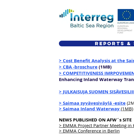
REPORTS &
> Cost Benefit Analysis at the S
> CBA -broschure
(1MB)
> COMPETITIVENESS IMRPOVEME
Enhancing Inland Waterway Tran
> JULKAISUJA SUOMEN SISÄVESILI
Copyright: S. Werner
> Saimaa syvävesiväylä -esite
(2M
> Saimaa Inland Waterway
(1MB)
NEWS PUBLISHED ON AFW´s SITE
> EMMA Project Partner Meeting in 
> EMMA Conference in Berlin