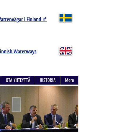
Vattenvägar i Finland rf
Finnish Waterways
OTA YHTEYTTÄ
HISTORIA
More