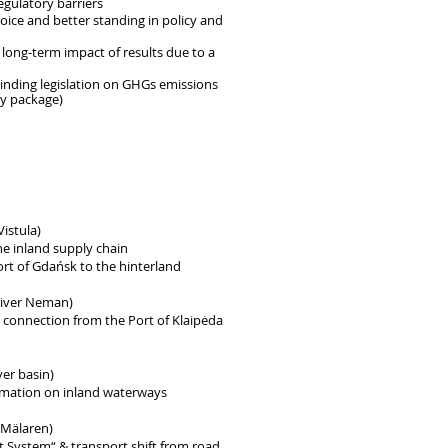
egulatory barriers
oice and better standing in policy and
d long-term impact of results due to a
inding legislation on GHGs emissions
gy package)
Vistula)
he inland supply chain
rt of Gdańsk to the hinterland
river Neman)
connection from the Port of Klaipėda
er basin)
ormation on inland waterways
 Mälaren)
ystem“ & transport shift from road