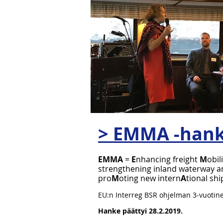
> EMMA -han
EMMA
=
E
nhancing freight
M
obil
strengthening inland waterway an
pro
M
oting new intern
A
tional shi
EU:n Interreg BSR ohjelman 3-vuotin
Hanke päättyi 28.2.2019.