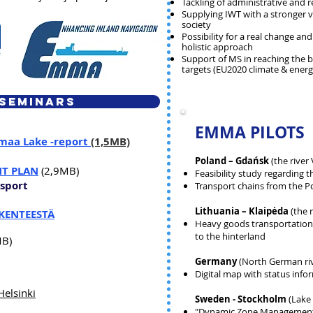
Tackling of administrative and r
Supplying IWT with a stronger v
society
Possibility for a real change an
holistic approach
Support of MS in reaching the b
targets (EU2020 climate & ener
 SEMINARS
EMMA PILOTS
aimaa Lake -report
(1,5MB)
Poland – Gdańsk
(the river 
NT PLAN
(2,9MB)
Feasibility study regarding t
sport
Transport chains from the Po
Lithuania – Klaipėda
(the 
IKENTEESTÄ
Heavy goods transportation 
to the hinterland
B)
Germany
(North German riv
Digital map with status inf
Helsinki
Sweden - Stockholm
(Lake
"Dynamic Zone Management S