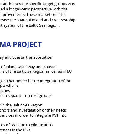
t addresses the specific target groups was
ked a longer-term perspective with the
improvements. These market oriented
ease the share of inland and river-sea ship
rt system of the Baltic Sea Region.
MMA PROJECT
ay and coastal transportation
 of inland waterway and coastal
ns of the Baltic Se Region as well as in EU
nges that hinder better integration of the
epts/chains
oaches
een separate interest groups
in the Baltic Sea Region
ignors and investigation of their needs
ervices in order to integrate IWT into
ties of IWT due to pilot actions
eness in the BSR