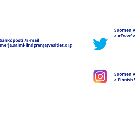
Suomen Ve
> #FwwSv
Sähköposti /E-mail
merja.salmi-lindgren(a)vesitiet.org
Suomen V
> Finnis