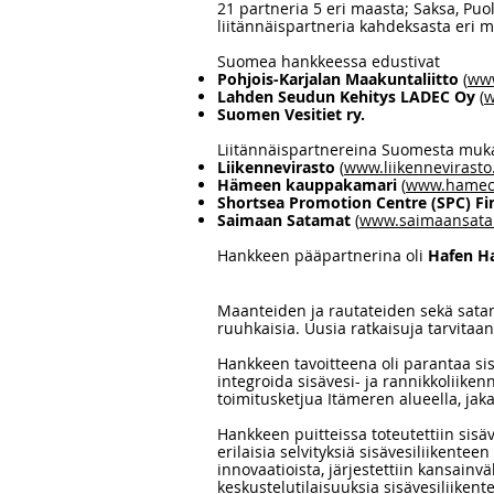
21 partneria 5 eri maasta; Saksa, Puol
liitännäispartneria kahdeksasta eri m
Suomea hankkeessa edustivat
Pohjois-Karjalan Maakuntaliitto
(
www
Lahden Seudun Kehitys LADEC Oy
(
w
Suomen Vesitiet ry.
Liitännäispartnereina Suomesta muka
Liikennevirasto
(
www.liikennevirasto.
Hämeen kauppakamari
(
www.hamec
Shortsea Promotion Centre (SPC) Fi
Saimaan Satamat
(
www.saimaansatam
Hankkeen pääpartnerina oli
Hafen H
Maanteiden ja rautateiden sekä satami
ruuhkaisia. Uusia ratkaisuja tarvitaan
Hankkeen tavoitteena oli parantaa sisä
integroida sisävesi- ja rannikkoliiken
toimitusketjua Itämeren alueella, jak
Hankkeen puitteissa toteutettiin sisäv
erilaisia selvityksiä sisävesiliikentee
innovaatioista, järjestettiin kansainv
keskustelutilaisuuksia sisävesiliikentee