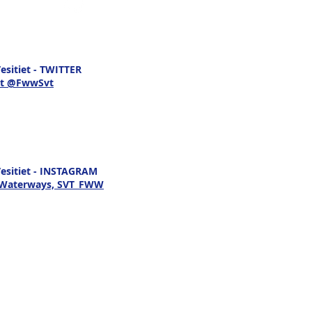
sitiet - TWITTER
t @FwwSvt
esitiet - INSTAGRAM
h Waterways, SVT_FWW