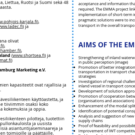
a, Liettua, Ruotsi ja Suomi sekä 48
acceptance and information tha
aasta.
required. The EMMA project lin
implementation of short-term 
pragmatic solutions were to incr
.pohjois-karjala.fi
),
transport in the overall transpo
ww.ladec.fi
) ja
na olivat
AIMS OF THE E
fi
),
hamber.fi
),
nland
(
www.shortsea.fi
) ja
Strengthening of inland waterw
at.fi
)
in public perception (image)
Promotion of better integration
amburg Marketing e.V.
transportation in transport chai
strategies
Investigation of regional challe
en kapasiteetit ovat rajallisia ja
inland vessel in transport conc
.
Development of solution appr
Promotion of cooperation betw
vesiliikenteen käyttöastetta, ja
(organisations and association)
ne tiiviimmin osaksi koko
Enhancement of the modal split 
aa kokemuksia ja oppia.
Identification of potential cons
Analysis and suggestion of new s
esiliikenteen pilotteja,
tuotettiin
supply chains
n pullonkauloista ja uusista
Proof of feasibility and possibili
älisiä asiantuntijaseminaareja ja
Improvement of IWT competitiv
n toimijoille ja päättäjille.