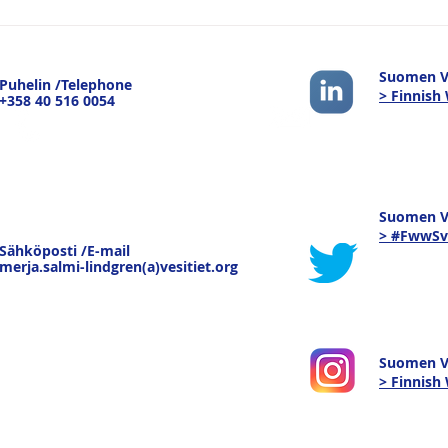
Logistiikan Vuoksi -
Suom
sisävesiliikenteen
tule
strateginen merkitys -
pain
Suomen Ve
Puhelin /Telephone
keskustelu Joensuussa
pure
> Finnish
+358 40 516 0054
19.3.26
kau
tava
Suomen Ve
> #FwwSv
Sähköposti /E-mail
merja.salmi-lindgren(a)vesitiet.org
Suomen V
> Finnis