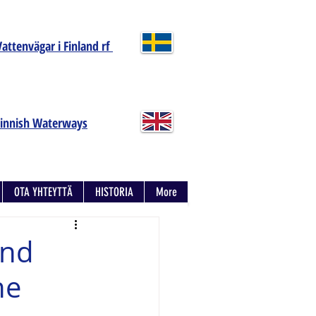
Vattenvägar i Finland rf
Finnish Waterways
OTA YHTEYTTÄ
HISTORIA
More
and
he