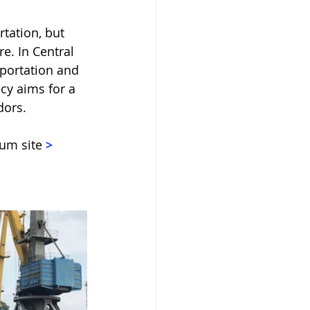
tation, but 
e. In Central 
portation and 
cy aims for a 
dors.
um site 
> 