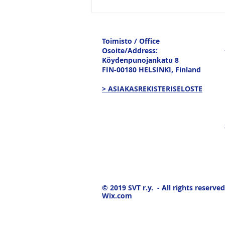
Vesitiepäivä 2026:
Ulkomaankaupan
tavaravirtojen murros
Toimisto / Office
Osoite/Address:
Köydenpunojankatu 8
FIN-00180 HELSINKI,
Finland
> ASIAKASREKISTERISELOSTE
© 2019
SVT r.y. - All rights reserved
Wix.com