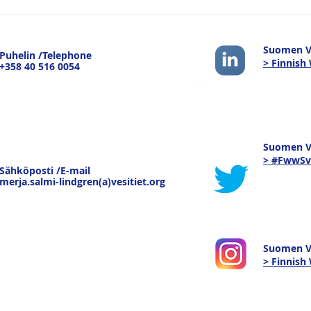
Logistiikan Vuoksi -
Suom
sisävesiliikenteen
tule
strateginen merkitys -
pain
Suomen Ve
Puhelin /Telephone
keskustelu Joensuussa
pure
> Finnish
+358 40 516 0054
19.3.26
kau
tava
Suomen Ve
> #FwwSv
Sähköposti /E-mail
merja.salmi-lindgren(a)vesitiet.org
Suomen V
> Finnis