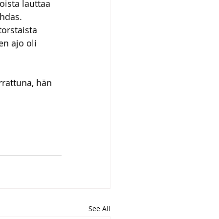
ista lauttaa 
hdas.
orstaista 
n ajo oli 
rrattuna, hän 
See All