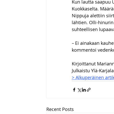
Kun lautta saapuu U
Kuokkaselta. Määrä
Nippuja alettiin sii
lähtien. Olli-hinuri
suhteellisen lupaav
– Ei ainakaan kauhe
kommentoi vedenko
Kirjoittanut Marian
Julkaistu Ylä-Karjal
> Alkuperäinen artik
Recent Posts