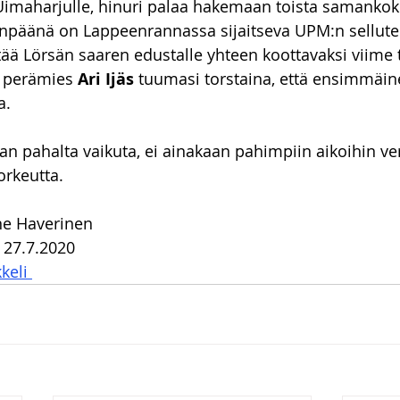
imaharjulle, hinuri palaa hakemaan toista samankoko
npäänä on Lappeenrannassa sijaitseva UPM:n sellute
rtää Lörsän saaren edustalle yhteen koottavaksi viime t
n perämies 
Ari Ijäs
 tuumasi torstaina, että ensimmäine
a.
an pahalta vaikuta, ei ainakaan pahimpiin aikoihin ve
rkeutta.
ne Haverinen
a 27.7.2020
keli 