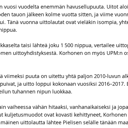
n vuosi vuodelta enemmän havusellupuuta. Uitot aloit
den tauon jälkeen kolme vuotta sitten, ja viime vuon
ui. Tänä vuonna uittolautat ovat vieläkin isompia, yh
 nippua.
aselta taisi lähteä joku 1 500 nippua, vertailee uitto
uomen uittoyhdistyksestä. Korhonen on myös UPM:n o
tä viimeksi puuta on uitettu yhtä paljon 2010-luvun al
iipuivat, ja uitto loppui kokonaan vuosiksi 2016–2017.
reilun tuhannen nipun luokkaa.
sain vaiheessa vähän hitaaksi, vanhanaikaiseksi ja jopa k
 kuljetusmuodot ovat kovasti kehittyneet, Korhonen t
inen uittolautta lähtee Pielisen selälle tänään maan