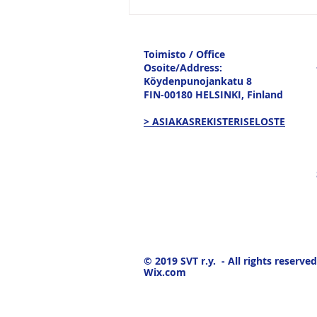
Vesitiepäivä 2026:
Ulkomaankaupan
tavaravirtojen murros
Toimisto / Office
Osoite/Address:
Köydenpunojankatu 8
FIN-00180 HELSINKI,
Finland
> ASIAKASREKISTERISELOSTE
© 2019
SVT r.y. - All rights reserved
Wix.com