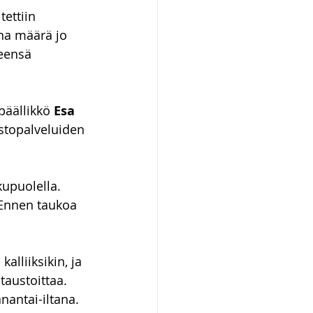
ettiin 
na määrä jo 
teensä 
päällikkö
 Esa 
stopalveluiden 
kupuolella. 
 Ennen taukoa 
alliiksikin, ja 
austoittaa.
antai-iltana. 