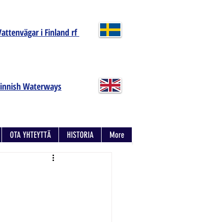
Vattenvägar i Finland rf
Finnish Waterways
OTA YHTEYTTÄ
HISTORIA
More