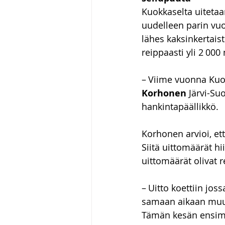
Kuokkaselta uitetaa
uudelleen parin vuo
lähes kaksinkertaist
reippaasti yli 2 000
– Viime vuonna Kuokk
Korhonen
 Järvi-S
hankintapäällikkö.
Korhonen arvioi, et
Siitä uittomäärät h
uittomäärät olivat 
– Uitto koettiin jos
samaan aikaan muut
Tämän kesän ensimmä