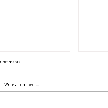
Comments
Write a comment...
Vesitiepäivä 2026:
Logistiikan 
Ulkomaankaupan
sisävesilii