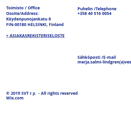
tavaravirtojen murros
strateginen
Toimisto / Office
Puhelin /Telephone
keskustelu
Osoite/Address:
+358 40 516 0054
19.3.26
Köydenpunojankatu 8
FIN-00180 HELSINKI,
Finland
> ASIAKASREKISTERISELOSTE
Sähköposti /E-mail
merja.salmi-lindgren(a)ves
© 2019
SVT r.y. - All rights reserved
Wix.com