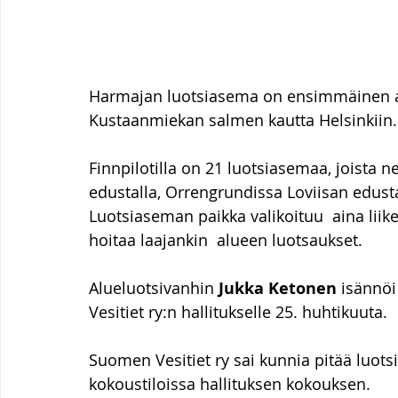
Harmajan luotsiasema on ensimmäinen asu
Kustaanmiekan salmen kautta Helsinkiin.
Finnpilotilla on 21 luotsiasemaa, joista nel
edustalla, Orrengrundissa Loviisan edustal
Luotsiaseman paikka valikoituu  aina lii
hoitaa laajankin  alueen luotsaukset.
Alueluotsivanhin 
Jukka Ketonen
 isännöi
Vesitiet ry:n hallitukselle 25. huhtikuuta. 
Suomen Vesitiet ry sai kunnia pitää luots
kokoustiloissa hallituksen kokouksen. 