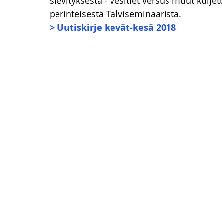
slevityksestä - vesitiet versus muut kul
perinteisestä Talviseminaarista.
> Uutiskirje kevät-kesä 2018