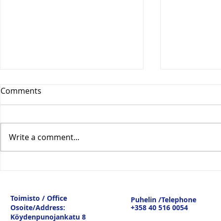
Comments
Write a comment...
Vesitiepäivä 2026:
Logistiikan 
Ulkomaankaupan
sisävesilii
tavaravirtojen murros
strateginen
Toimisto / Office
Puhelin /Telephone
keskustelu
Osoite/Address:
+358 40 516 0054
19.3.26
Köydenpunojankatu 8