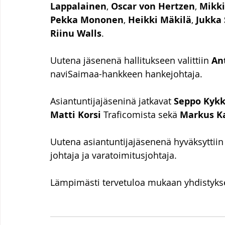
Lappalainen
, 
Oscar von Hertzen
, 
Mikki
Pekka Mononen
, 
Heikki Mäkilä
, 
Jukka
Riinu Walls
.
Uutena jäsenenä hallitukseen valittiin 
An
naviSaimaa-hankkeen hankejohtaja. 
Asiantuntijajäseninä jatkavat 
Seppo Kyk
Matti Korsi
 Traficomista sekä 
Markus Ka
Uutena asiantuntijajäsenenä hyväksyttiin
johtaja ja varatoimitusjohtaja. 
Lämpimästi tervetuloa mukaan yhdistykse