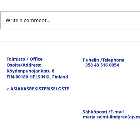
Write a comment...
Vesitiepäivä 2026:
Logistiikan 
Ulkomaankaupan
sisävesilii
tavaravirtojen murros
strateginen
Toimisto / Office
Puhelin /Telephone
keskustelu
Osoite/Address:
+358 40 516 0054
19.3.26
Köydenpunojankatu 8
FIN-00180 HELSINKI,
Finland
> ASIAKASREKISTERISELOSTE
Sähköposti /E-mail
merja.salmi-lindgren(a)ves