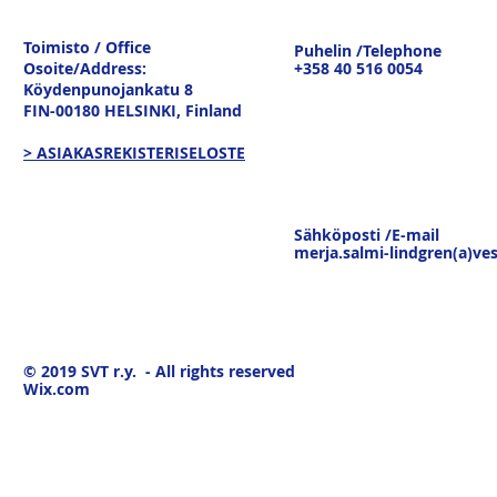
Ulkomaankaupan
sisävesilii
tavaravirtojen murros
strateginen
Toimisto / Office
Puhelin /Telephone
keskustelu
Osoite/Address:
+358 40 516 0054
19.3.26
Köydenpunojankatu 8
FIN-00180 HELSINKI,
Finland
> ASIAKASREKISTERISELOSTE
Sähköposti /E-mail
merja.salmi-lindgren(a)ves
© 2019
SVT r.y. - All rights reserved
Wix.com