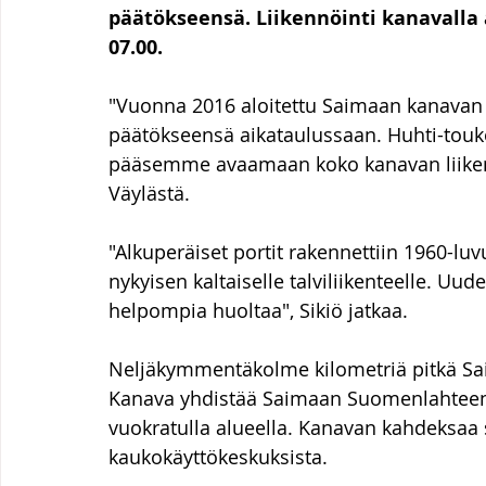
päätökseensä. Liikennöinti kanavalla a
07.00.
"Vuonna 2016 aloitettu Saimaan kanavan a
päätökseensä aikataulussaan. Huhti-touk
pääsemme avaamaan koko kanavan liikente
Väylästä.
"Alkuperäiset portit rakennettiin 1960-luv
nykyisen kaltaiselle talviliikenteelle. Uud
helpompia huoltaa", Sikiö jatkaa.
Neljäkymmentäkolme kilometriä pitkä Sa
Kanava yhdistää Saimaan Suomenlahteen. 
vuokratulla alueella. Kanavan kahdeksaa 
kaukokäyttökeskuksista.