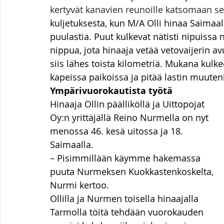
kertyvät kanavien reunoille katsomaan se
kuljetuksesta, kun M/A Olli hinaa Saimaal
puulastia. Puut kulkevat nätisti nipuissa n
nippua, jota hinaaja vetää vetovaijerin av
siis lähes toista kilometriä. Mukana kulk
kapeissa paikoissa ja pitää lastin muutenk
Ympärivuorokautista työtä
Hinaaja Ollin päälliköllä ja Uittopojat 
Oy:n yrittäjällä Reino Nurmella on nyt 
menossa 46. kesä uitossa ja 18. 
Saimaalla.
– Pisimmillään käymme hakemassa 
puuta Nurmeksen Kuokkastenkoskelta, 
Nurmi kertoo.
Ollilla ja Nurmen toisella hinaajalla 
Tarmolla töitä tehdään vuorokauden 