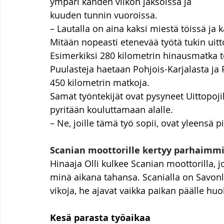
ympäri kahden viikon jaksoissa ja 
kuuden tunnin vuoroissa.
– Lautalla on aina kaksi miestä töissä ja 
Mitään nopeasti etenevää työtä tukin uitto
Esimerkiksi 280 kilometrin hinausmatka t
Puulasteja haetaan Pohjois-Karjalasta ja
450 kilometrin matkoja.
Samat työntekijät ovat pysyneet Uittopoj
pyritään kouluttamaan alalle.
– Ne, joille tämä työ sopii, ovat yleensä p
Scanian moottorille kertyy parhaimmil
Hinaaja Olli kulkee Scanian moottorilla, 
minä aikana tahansa. Scanialla on Savonli
vikoja, he ajavat vaikka paikan päälle hu
Kesä parasta työaikaa