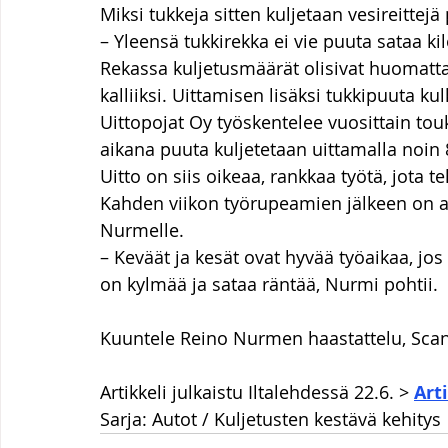
Miksi tukkeja sitten kuljetaan vesireittejä
– Yleensä tukkirekka ei vie puuta sataa 
Rekassa kuljetusmäärät olisivat huomattav
kalliiksi. Uittamisen lisäksi tukkipuuta ku
Uittopojat Oy työskentelee vuosittain t
aikana puuta kuljetetaan uittamalla noi
Uitto on siis oikeaa, rankkaa työtä, jota 
Kahden viikon työrupeamien jälkeen on a
Nurmelle.
– Keväät ja kesät ovat hyvää työaikaa, jos 
on kylmää ja sataa räntää, Nurmi pohtii.
Kuuntele Reino Nurmen haastattelu, Scan
Artikkeli julkaistu Iltalehdessä 22.6. > 
Art
Sarja: Autot / Kuljetusten kestävä kehitys