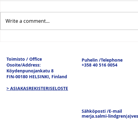
Write a comment...
Vesitiepäivä 2026:
Logistiikan 
Ulkomaankaupan
sisävesilii
tavaravirtojen murros
strateginen
Toimisto / Office
Puhelin /Telephone
keskustelu
Osoite/Address:
+358 40 516 0054
19.3.26
Köydenpunojankatu 8
FIN-00180 HELSINKI,
Finland
> ASIAKASREKISTERISELOSTE
Sähköposti /E-mail
merja.salmi-lindgren(a)ves