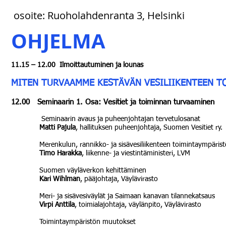
osoite: Ruoholahdenranta 3, Helsinki
OHJELMA
11.15
–
12.00 Ilmoittautuminen ja lounas
MITEN TURVAAMME KESTÄVÄN VESILIIKENTEEN 
12.00 Seminaarin 1. Osa: Vesitiet ja toiminnan turvaaminen
Seminaarin avaus ja puheenjohtajan tervetulosanat
Matti Pajula
, hallituksen puheenjohtaja, Suomen Vesitiet ry.
Merenkulun, rannikko- ja sisävesiliikenteen toimintaympäristön
Timo Harakka
, liikenne- ja viestintäministeri, LVM
Suomen väyläverkon kehittäminen
Kari Wihlman
, pääjohtaja, Väylävirasto
Meri- ja sisävesiväylät ja Saimaan kanavan tilannekatsaus
Virpi Anttila
, toimialajohtaja, väylänpito, Väylävirasto
Toimintaympäristön muutokset