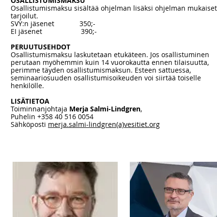
OSALLISTUMISMAKSU
Osallistumismaksu sisältää ohjelman lisäksi ohjelman mukaiset
tarjoilut.
SVY:n jäsenet 350;-
EI jäsenet 390;-
PERUUTUSEHDOT
Osallistumismaksu laskutetaan etukäteen. Jos osallistuminen
perutaan myöhemmin kuin 14 vuorokautta ennen tilaisuutta,
perimme täyden osallistumismaksun. Esteen sattuessa,
seminaariosuuden osallistumisoikeuden voi siirtää toiselle
henkilölle.
LISÄTIETOA
Toiminnanjohtaja
Merja Salmi-Lindgren
,
Puhelin +358 40 516 0054
Sähköposti
merja.salmi-lindgren(a)vesitiet.org