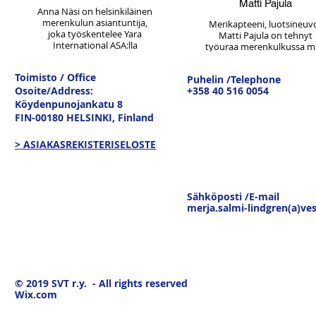
Matti Pajula
valtiovarainministeriä
Anna Näsi on helsinkiläinen
poliittisena avustajana
merenkulun asiantuntija,
Merikapteeni, luotsineuv
kolmen vuoden ajan sekä
joka työskentelee Yara
Matti Pajula on tehnyt
hoitanut asianajotehtäviä
International ASA:lla
työuraa merenkulkussa 
työoikeudellisissa
laivauspäällikkönä. Annan
kauppalaivastossa ja
kysymyksissä liki 10 vuoden
vastuualueena on Yaran
toiminut luotsina sekä
Toimisto / Office
ajanjaksona.
laivaukset Suomessa.
Puhelin /Telephone
Merenkulkulaitoksessa er
Mäkilä on suorittanut
Osoite/Address:
Aikaisemmin Anna on
+358 40 516 0054
johtotehtävissä. Finnpilot
maisteritutkinnon
työskennellyt eri
toimitusjohtajana hän ol
Köydenpunojankatu 8
oikeustieteissä ja on
varustamoiden
viimeiset n. 14 vuotta en
FIN-00180 HELSINKI,
Finland
auskultoinut
palveluksessa niin maissa
eläkkeelle siirtymistä. Lisä
tuomioistuinjuristiksi
kuin merellä.
hänellä on ollut
> ASIAKASREKISTERISELOSTE
Koulutukseltaan Anna on
hallitustehtäviä eri yhtiöi
merikapteeni (AMK).
ja yhdistyksissä.
Sähköposti /E-mail
merja.salmi-lindgren(a)ves
© 2019
SVT r.y. - All rights reserved
Wix.com