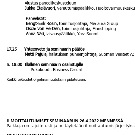
Alustus paneelikeskusteluun
Jukka Etelävuori
, varautumispäällikkö, Huoltovarmuuskesku
Paneelistit:
Bengt-Erik Rosin,
toimitusjohtaja, Meriaura Group
Oscar von Hertzen
, toimitusjohtaja, Finnshipping
Anna Näsi
, laivauspäällikkö, Yara Suomi
17.25 Yhteenveto ja seminaarin päätös
Matti Pajula
, hallituksen puheenjohtaja, Suomen Vesitiet
n. 18.00 Illallinen seminaarin osallistujille
Pukukoodi: Business Casual
Kaikki oikeudet ohjelmamuutoksiin pidätetään.
ILMOITTAUTUMISET SEMINAARIIN 26.4.2022 MENNESSÄ.
Paikkoja on rajoitetusti ja ne täytetään ilmoittautumisjärjestyks