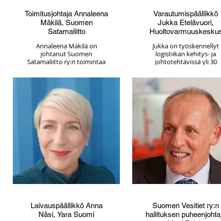
Toimitusjohtaja Annaleena
Varautumispäällikkö
Mäkilä, Suomen
Jukka Etelävuori,
Satamaliitto
Huoltovarmuuskesku
Annaleena Mäkilä on
Jukka on työskennellyt
johtanut Suomen
logistiikan kehitys- ja
Satamaliitto ry:n toimintaa
johtotehtävissä yli 30
vuodesta 2012 alkaen. Tätä
vuoden ajan. Viimeiset ku
ennen hänellä on pitkä ura
vuotta hän on toiminut
elinkeinoelämän ja
Huoltovarmuuskeskukses
teollisuuden edunvalvonnan
varautumispäällikkönä. Tä
tehtävistä Elinkeinoelämän
ennen hän on toiminut
keskusliitossa ja tämän
teollisuuden ja logistiika
edeltäjäorganisaatioissa
palvelutarjoajien
Teollisuuden ja Työantajien
palveluksessa.
keskusliitossa sekä
Koulutukseltaan Jukka o
Palvelutyönantajissa.
tuotantotalouden diplom
Elinkeinoelämän
insinööri.”
keskusliitossa Mäkilän
vastuualue kattoi
yhdistyksen strategisen
suunnittelun sekä
aluetoiminnot eri puolilla
Suomea.
Näiden tehtävien ohella
Laivauspäällikkö Anna
Suomen Vesitiet ry:n
Mäkilä on palvellut
Näsi, Yara Suomi
hallituksen puheenjohta
oikeusministeriä sekä