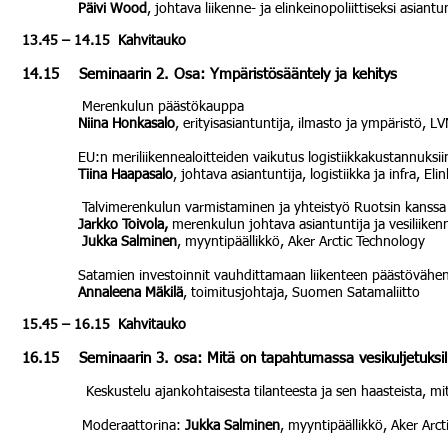
Päivi Wood
, johtava liikenne- ja elinkeinopoliittiseksi asian
13.45 – 14.15 Kahvitauko
14.15 Seminaarin 2. Osa: Ympäristösääntely ja kehitys
Merenkulun päästökauppa
Niina Honkasalo
, erityisasiantuntija, ilmasto ja ympäristö, L
EU:n meriliikennealoitteiden vaikutus logistiikkakustannuksii
Tiina Haapasalo
, johtava asiantuntija, logistiikka ja infra, El
Talvimerenkulun varmistaminen ja yhteistyö Ruotsin kanssa
Jarkko Toivola,
merenkulun johtava asiantuntija ja vesiliiken
Jukka Salminen
, myyntipäällikkö, Aker Arctic Technology
Satamien investoinnit vauhdittamaan liikenteen päästövähen
Annaleena Mäkilä
, toimitusjohtaja, Suomen Satamaliitto
15.45 – 16.15 Kahvitauko
16.15 Seminaarin 3. osa: Mitä on tapahtumassa vesikuljetuksi
Keskustelu ajankohtaisesta tilanteesta ja sen haasteista, m
Moderaattorina:
Jukka Salminen
, myyntipäällikkö, Aker Arc