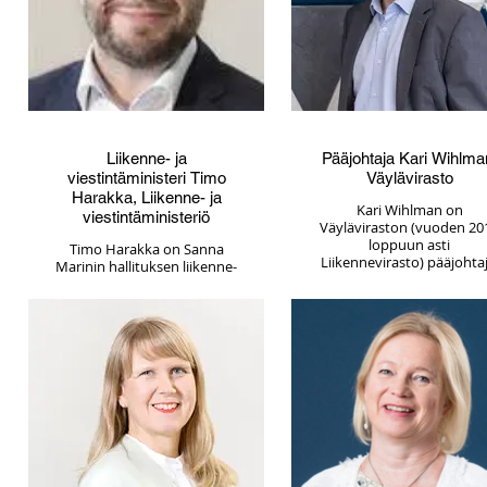
Liikenne- ja
Pääjohtaja Kari Wihlma
viestintäministeri Timo
Väylävirasto
Harakka, Liikenne- ja
Kari Wihlman on
viestintäministeriö
Väyläviraston (vuoden 20
loppuun asti
Timo Harakka on Sanna
Liikennevirasto) pääjohtaj
Marinin hallituksen liikenne-
Aiemmin hän toimi
ja viestintäministeri.
Liikenteen
Aiemmin, Antti Rinteen
turvallisuusvirasto Trafi
hallituksen aikana, hän toimi
pääjohtajana viraston
työministerinä.
perustamisesta alkaen
Kansanedustaja hän on ollut
2010–2017. Sitä ennen
vuodesta 2015 lähtien. Hän
Wihlman on toiminut mu
on tullut tunnetuksi
muassa
suomalaisessa
Ajoneuvohallintokeskuks
yhteiskunnassa aktiivisena
ylijohtajana vuosina 200
keskustelijana,
2009
yhteiskunnallisena
vaikuttajana ja