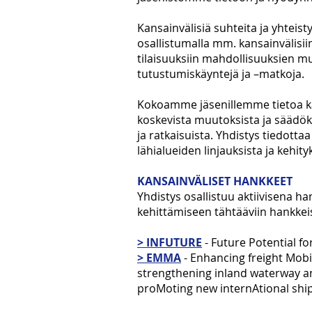
Kansainvälisiä suhteita ja yhteist
osallistumalla mm. kansainvälisiin
tilaisuuksiin mahdollisuuksien m
tutustumiskäyntejä ja –matkoja.
Kokoamme jäsenillemme tietoa kan
koskevista muutoksista ja säädök
ja ratkaisuista. Yhdistys tiedott
lähialueiden linjauksista ja kehi
KANSAINVÄLISET HANKKEET
Yhdistys osallistuu aktiivisena h
kehittämiseen tähtääviin hankkeis
> INFUTURE
- Future Potential f
> EMMA
- Enhancing freight Mobil
strengthening inland waterway an
proMoting new internAtional ship