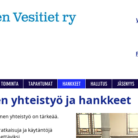
TOIMINTA
TAPAHTUMAT
HANKKEET
HALLITUS
JÄSENYYS
n yhteistyö ja hankkeet
inen yhteistyö on tärkeää.
tkaisuja ja käytäntöjä
ttäviksi.