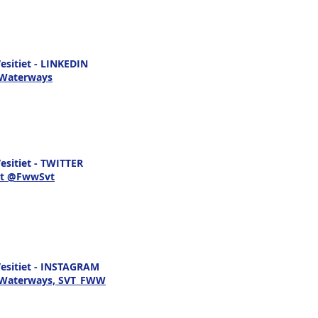
sitiet - LINKEDIN
 Waterways
sitiet - TWITTER
t @FwwSvt
esitiet - INSTAGRAM
h Waterways, SVT_FWW