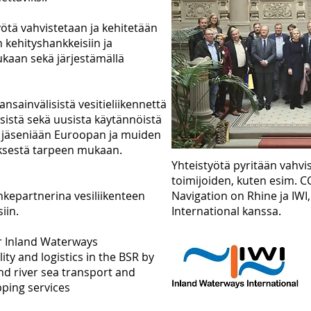
yötä vahvistetaan ja kehitetään
 kehityshankkeisiin ja
ukaan sekä järjestämällä
sainvälisistä vesitieliikennettä
sistä sekä uusista käytännöistä
aa jäseniään Euroopan ja muiden
tyksestä tarpeen mukaan.
Yhteistyötä pyritään vahv
toimijoiden, kuten esim. 
ankepartnerina vesiliikenteen
Navigation on Rhine ja IWI
iin.
International kanssa.
or Inland Waterways
ity and logistics in the BSR by
d river sea transport and
ping services