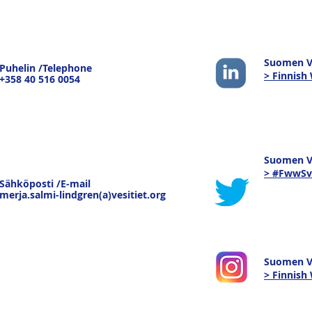
Suomen Ve
Puhelin /Telephone
> Finnish
+358 40 516 0054
Suomen Ve
> #FwwSv
Sähköposti /E-mail
merja.salmi-lindgren(a)vesitiet.org
Suomen V
> Finnis