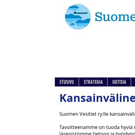
ETUSIVU
STRATEGIA
UUTISIA
Kansainväline
Suomen Vesitiet ry:lle kansainväl
Tavoitteenamme on tuoda hyviä ra
jäsenistömme tietoon ja hyödynne