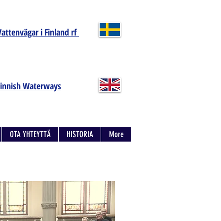
Vattenvägar i Finland rf
Finnish Waterways
OTA YHTEYTTÄ
HISTORIA
More