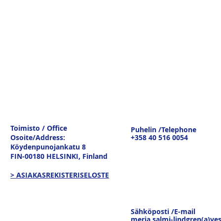
Toimisto / Office
Puhelin /Telephone
Osoite/Address:
+358 40 516 0054
Köydenpunojankatu 8
FIN-00180 HELSINKI,
Finland
> ASIAKASREKISTERISELOSTE
Sähköposti /E-mail
merja.salmi-lindgren(a)ves