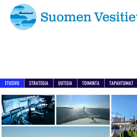
ETUSIVU
STRATEGIA
UUTISIA
TOIMINTA
TAPAHTUMAT