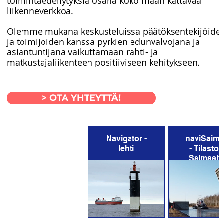
toimintaedellytyksiä osana koko maan kattavaa
liikenneverkkoa.
Olemme mukana keskusteluissa päätöksentekijöid
ja toimijoiden kanssa pyrkien edunvalvojana ja
asiantuntijana vaikuttamaan rahti- ja
matkustajaliikenteen positiiviseen kehitykseen.
> OTA YHTEYTTÄ!
Navigator -
naviSai
lehti
- Tilasto
Saimaal