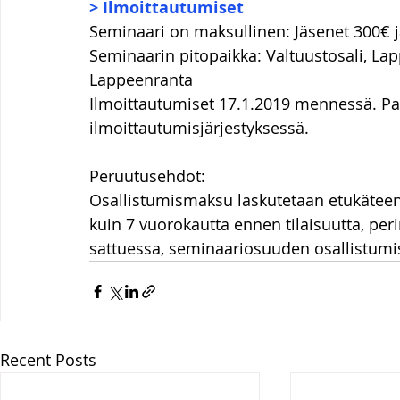
> Ilmoittautumiset
Seminaari on maksullinen: Jäsenet 300€ j
Seminaarin pitopaikka: Valtuustosali, La
Lappeenranta
Ilmoittautumiset 17.1.2019 mennessä. Paik
ilmoittautumisjärjestyksessä.
Peruutusehdot:
Osallistumismaksu laskutetaan etukätee
kuin 7 vuorokautta ennen tilaisuutta, p
sattuessa, seminaariosuuden osallistumiso
Recent Posts