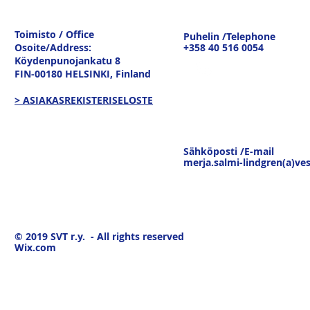
Ulkomaankaupan
sisävesilii
tavaravirtojen murros
strateginen
Toimisto / Office
Puhelin /Telephone
keskustelu
Osoite/Address:
+358 40 516 0054
19.3.26
Köydenpunojankatu 8
FIN-00180 HELSINKI,
Finland
> ASIAKASREKISTERISELOSTE
Sähköposti /E-mail
merja.salmi-lindgren(a)ves
© 2019
SVT r.y. - All rights reserved
Wix.com