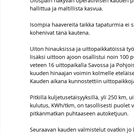
Ulospäin näkyvän operatiivisen kauden pit
hallittua ja maltillista kasvua.
Isompia haavereita taikka tapaturmia ei s
kohenivat tänä kautena.
Uiton hinauksissa ja uittopaikkatöissä ty
lisäksi uittoon ajoon osallistui noin 100 p
veteen 16 uittopaikalla Savossa ja Pohjois
kuuden hinaajan voimin kolmelle eteläisen
Kauden aikana kunnostettiin uittopaikkoja 
Pitkillä kuljetusetäisyyksillä, yli 250 km,
kulutus, KWh/tkm, on tasollisesti puolet v
pitkänmatkan puhtaaseen autoketjuun.
Seuraavan kauden valmistelut ovatkin jo 