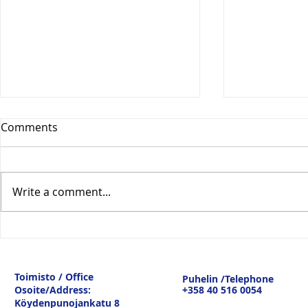
Comments
Write a comment...
Vesitiepäivä 2026:
Logistiikan 
Ulkomaankaupan
sisävesilii
tavaravirtojen murros
strateginen
Toimisto / Office
Puhelin /Telephone
keskustelu
Osoite/Address:
+358 40 516 0054
19.3.26
Köydenpunojankatu 8