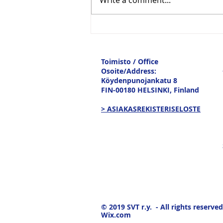
Write a comment...
Vesitiepäivä 2026:
Ulkomaankaupan
tavaravirtojen murros
Toimisto / Office
Osoite/Address:
Köydenpunojankatu 8
FIN-00180 HELSINKI,
Finland
> ASIAKASREKISTERISELOSTE
© 2019
SVT r.y. - All rights reserved
Wix.com