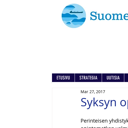
ETUSIVU
STRATEGIA
UUTISIA
Mar 27, 2017
Syksyn o
Perinteisen yhdisty