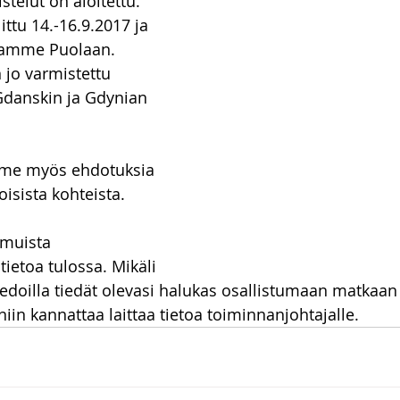
telut on aloitettu. 
ttu 14.-16.9.2017 ja 
amme Puolaan. 
 jo varmistettu 
Gdanskin ja Gdynian 
me myös ehdotuksia 
isista kohteista.
 muista 
tietoa tulossa. Mikäli 
tiedoilla tiedät olevasi halukas osallistumaan matkaan 
niin kannattaa laittaa tietoa toiminnanjohtajalle.