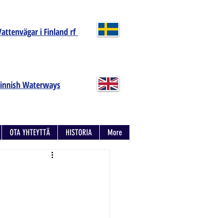
Vattenvägar i Finland rf
Finnish Waterways
OTA YHTEYTTÄ
HISTORIA
More