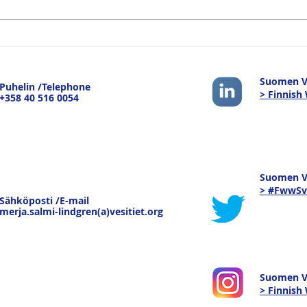
Logistiikan Vuoksi -
Suom
sisävesiliikenteen
tule
strateginen merkitys -
pain
Suomen Ve
Puhelin /Telephone
keskustelu Joensuussa
pure
> Finnish
+358 40 516 0054
19.3.26
kau
tava
Suomen Ve
> #FwwSv
Sähköposti /E-mail
merja.salmi-lindgren(a)vesitiet.org
Suomen V
> Finnis