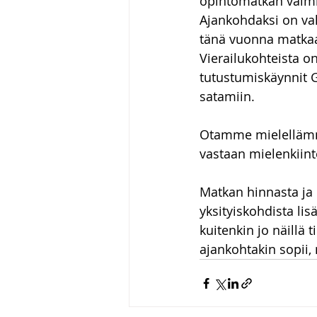
opintomatkan valmis
Ajankohdaksi on vali
tänä vuonna matka
Vierailukohteista on
tutustumiskäynnit 
satamiin.
Otamme mielelläm
vastaan mielenkiinto
Matkan hinnasta ja
yksityiskohdista lisä
kuitenkin jo näillä 
ajankohtakin sopii, 