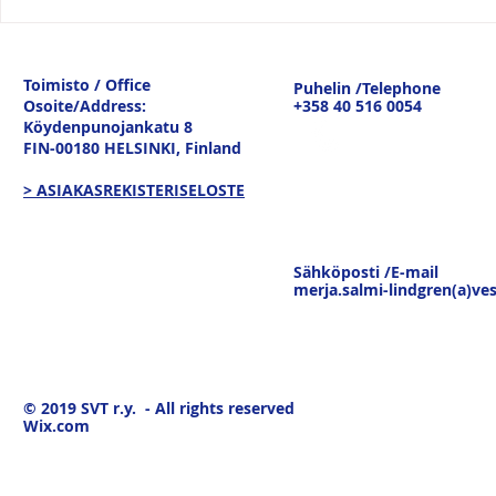
Vesitiepäivä 2026:
Logistiikan 
Ulkomaankaupan
sisävesilii
tavaravirtojen murros
strateginen
Toimisto / Office
Puhelin /Telephone
keskustelu
Osoite/Address:
+358 40 516 0054
19.3.26
Köydenpunojankatu 8
FIN-00180 HELSINKI,
Finland
> ASIAKASREKISTERISELOSTE
Sähköposti /E-mail
merja.salmi-lindgren(a)ves
© 2019
SVT r.y. - All rights reserved
Wix.com