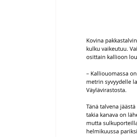
Kovina pakkastalvi
kulku vaikeutuu. Va
osittain kallioon l
– Kalliouomassa on
metrin syvyydelle la
Väylävirastosta.
Tänä talvena jäästä 
takia kanava on lähe
mutta sulkuporteill
helmikuussa pariks