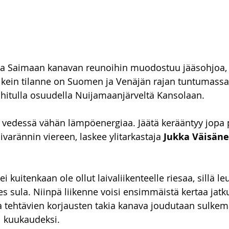
na Saimaan kanavan reunoihin muodostuu jääsohjoa, j
ikein tilanne on Suomen ja Venäjän rajan tuntumassa 
ouhitulla osuudella Nuijamaanjärveltä Kansolaan.
 vedessä vähän lämpöenergiaa. Jäätä kerääntyy jopa 
ivarännin viereen, laskee ylitarkastaja 
Jukka Väisän
ei kuitenkaan ole ollut laivaliikenteelle riesaa, sillä l
s sula. Niinpä liikenne voisi ensimmäistä kertaa jatku
a tehtävien korjausten takia kanava joudutaan sulke
i kuukaudeksi.