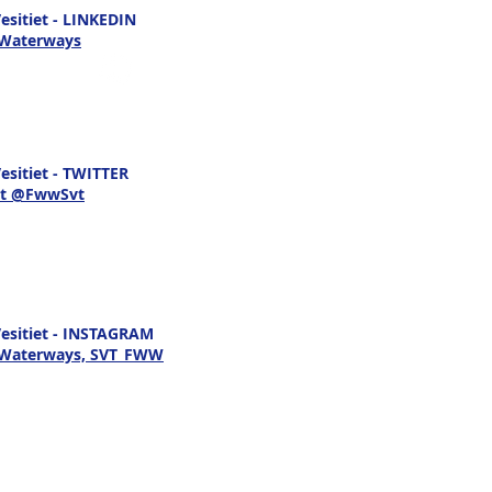
opisteteemana on
sitiet - LINKEDIN
utua
 Waterways
ppamerenkulun
ravirtojen muutoksiin
sitiet - TWITTER
t @FwwSvt
esitiet - INSTAGRAM
h Waterways, SVT_FWW