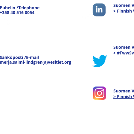
strateginen merkitys -
pain
Suomen Ve
Puhelin /Telephone
keskustelu Joensuussa
pure
> Finnish
+358 40 516 0054
19.3.26
kau
tava
Suomen Ve
> #FwwSv
Sähköposti /E-mail
merja.salmi-lindgren(a)vesitiet.org
Suomen V
> Finnis