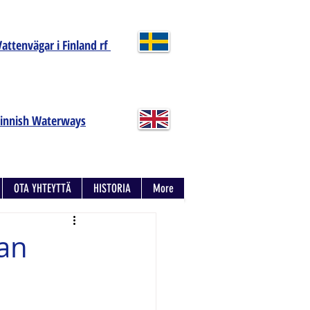
Vattenvägar i Finland rf
Finnish Waterways
OTA YHTEYTTÄ
HISTORIA
More
van
,