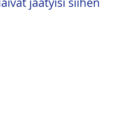
laivat jäätyisi siihen