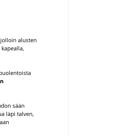
olloin alusten 
kapealla, 
puolentoista 
en
eudon sään 
a läpi talven, 
maan 