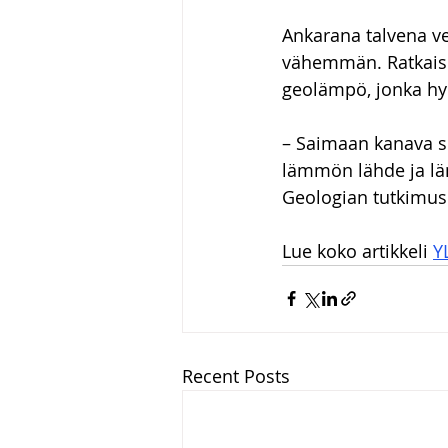
Ankarana talvena vet
vähemmän. Ratkais
geolämpö, jonka hy
– Saimaan kanava sij
lämmön lähde ja läm
Geologian tutkimus
Lue koko artikkeli 
YL
Recent Posts