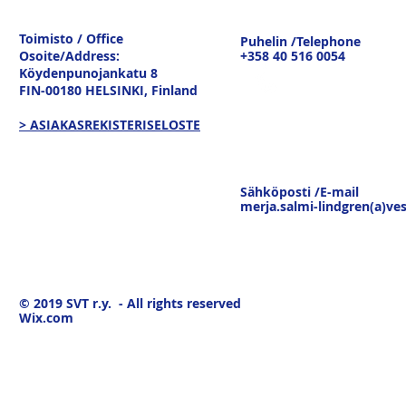
Ulkomaankaupan
sisävesilii
tavaravirtojen murros
strateginen
Toimisto / Office
Puhelin /Telephone
keskustelu
Osoite/Address:
+358 40 516 0054
19.3.26
Köydenpunojankatu 8
FIN-00180 HELSINKI,
Finland
> ASIAKASREKISTERISELOSTE
Sähköposti /E-mail
merja.salmi-lindgren(a)ves
© 2019
SVT r.y. - All rights reserved
Wix.com