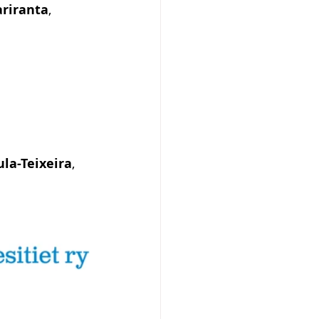
ariranta
, 
la-Teixeira
, 