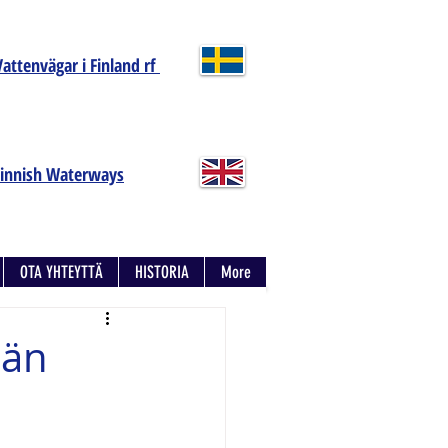
Vattenvägar i Finland rf
Finnish Waterways
OTA YHTEYTTÄ
HISTORIA
More
ään