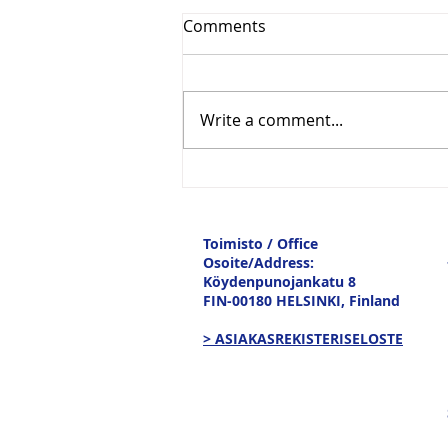
Comments
Write a comment...
Vesitiepäivä 2026:
Ulkomaankaupan
tavaravirtojen murros
Toimisto / Office
Osoite/Address:
Köydenpunojankatu 8
FIN-00180 HELSINKI,
Finland
> ASIAKASREKISTERISELOSTE