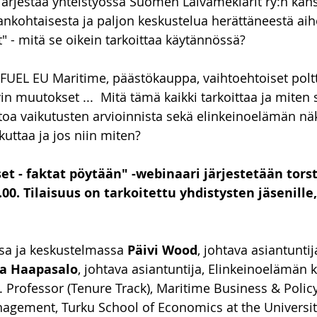
järjestää yhteistyössä Suomen Laivameklarit ry:n kan
jankohtaisesta ja paljon keskustelua herättäneestä aih
 - mitä se oikein tarkoittaa käytännössä?
a FUEL EU Maritime, päästökauppa, vaihtoehtoiset poltt
in muutokset ...  Mitä tämä kaikki tarkoittaa ja miten 
oa vaikutusten arvioinnista sekä elinkeinoelämän nä
uttaa ja jos niin miten?
t - faktat pöytään" -webinaari järjestetään torst
.00. Tilaisuus on tarkoitettu yhdistysten jäsenille,
sa ja keskustelmassa 
Päivi Wood
, johtava asiantuntija
na Haapasalo
, johtava asiantuntija, Elinkeinoelämän ke
. Professor (Tenure Track), Maritime Business & Polic
gement, Turku School of Economics at the University