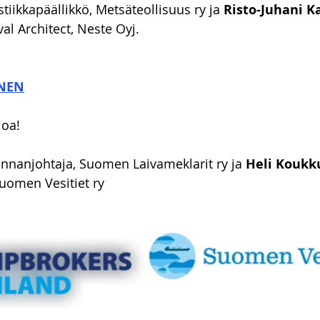
istiikkapäällikkö, Metsäteollisuus ry ja 
Risto-Juhani K
al Architect, Neste Oyj. 
INEN
oa! 
innanjohtaja, Suomen Laivameklarit ry ja 
Heli Koukku
uomen Vesitiet ry