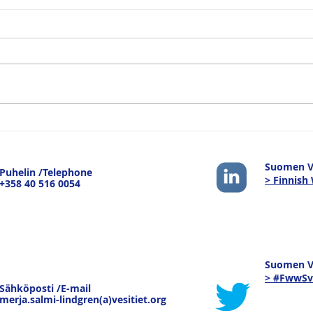
Logistiikan Vuoksi -
Suom
sisävesiliikenteen
tule
strateginen merkitys -
pain
Suomen Ve
Puhelin /Telephone
keskustelu Joensuussa
pure
> Finnish
+358 40 516 0054
19.3.26
kau
tava
Suomen Ve
> #FwwSv
Sähköposti /E-mail
merja.salmi-lindgren(a)vesitiet.org