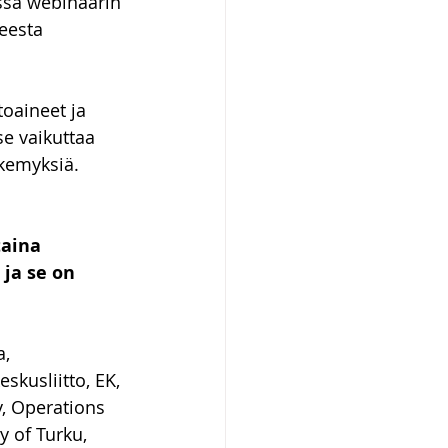
ssa webinaarin 
eesta 
oaineet ja 
se vaikuttaa 
kemyksiä. 
aina 
 ja se on 
, 
skusliitto, EK, 
y, Operations 
 of Turku, 