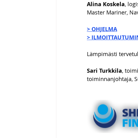
Alina Koskela
, log
Master Mariner, Nav
> OHJELMA
> ILMOITTAUTUM
Lämpimästi tervetul
Sari Turkkila
, toim
toiminnanjohtaja, S