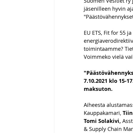
Suomen Vesitiet ry 
jäsenilleen hyvin a
"Päästövähennykset"
EU ETS, Fit for 55 j
energiaverodirektiiv
toimintaamme? Tiet
Voimmeko vielä vaik
"Päästövähennykse
7.10.2021 klo 15-17
maksuton.
Aiheesta alustamas
Kauppakamari, 
Tii
Tomi Solakivi, 
Asst
& Supply Chain Mana